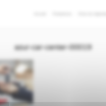
Accueil
Prestations
Choix du réparat
azur-car-center-00019