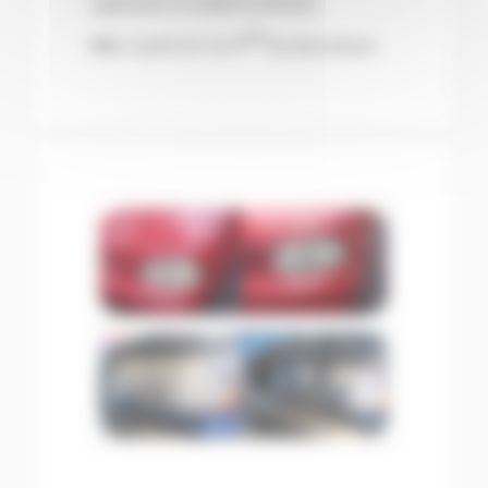
application un scellant protecteur.
TTC
Prix :
A partir de 120
€
les deux phares.