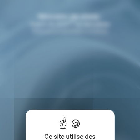
Rénovation des phares :
TTC
À partir de 120 €
les deux phares
Redonnez un coup d’éclat à vos phares
Ce site utilise des