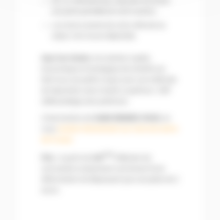
Sur un véhicule loué, cela peut entraîner
une perte partielle de votre caution.
Lors de la revente de votre véhicule sa
valeur s’en trouve dépréciée.
Azur Car Center
a la solution rapide,
économique et écologique de remettre en
état tous ces petits coups avec une méthode
de réparation sans mastic ni peinture : DSP
(débosselage sans peinture).
L’intervention est
SANS RENDEZ-VOUS
, en
vous
rendant directement sur notre de centre
de Fuveau
TTC
Prix :
A partir de 6
0€
l’élément de
carrosserie comprenant une bosse d’une
déformation de dépassant pas une pièce de 2
euros.