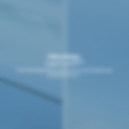
Débosselage :
TTC
À partir de 60 €
Pour faire disparaitre un bosse sur la carrosserie nous
sommes les boss ! !