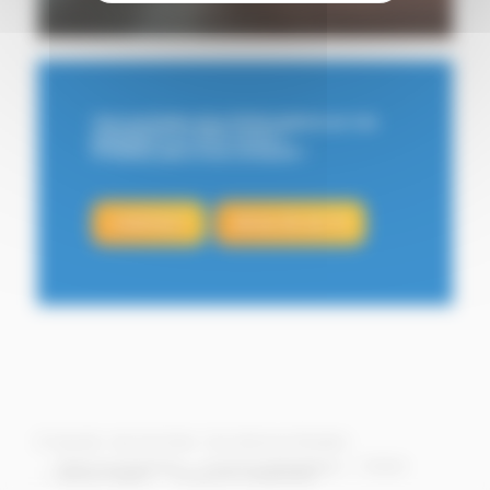
Vous souhaitez plus d’informations sur nos
prestations ou notre centre ?
N’hésitez pas à nous contacter !
CONTACT
09 62 05 30 70
© Copyright -
Azur Car Center
- Site réalisé par
Winsiders
Toutes nos prestations
Couverture géographique
Contact
Mentions légales
Politque de confidentialité