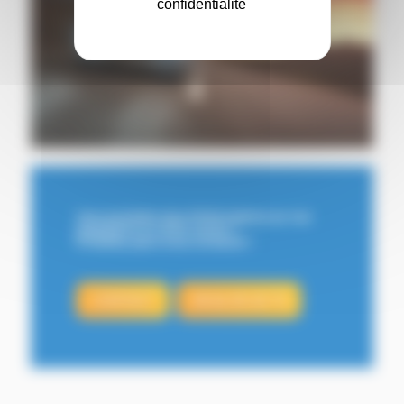
confidentialité
Vous souhaitez plus d’informations sur nos
prestations ou notre centre ?
N’hésitez pas à nous contacter !
CONTACT
09 62 05 30 70