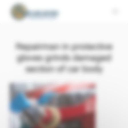
Panneau de gestion des cookies
Repairman in protective
gloves grinds damaged
section of car body